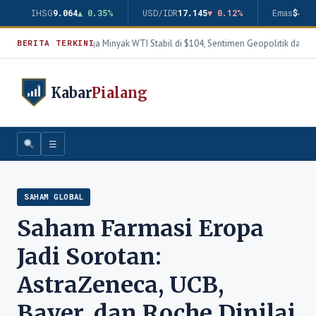
IHSG
9.064
▲ 0.35%
USD/IDR
17.145
▼ 0.12%
Emas
$4.3
Harga Minyak WTI Stabil di $104, Sentimen Geopolitik dan T
BERITA TERKINI
Kabar
Pialang
☰
SAHAM GLOBAL
Saham Farmasi Eropa
Jadi Sorotan:
AstraZeneca, UCB,
Bayer, dan Roche Dinilai