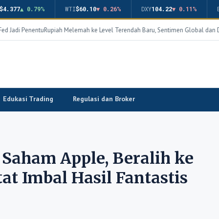
$4.377
▲ 0.79%
WTI
$60.10
▼ 0.26%
DXY
104.22
▼ 0.11%
d Jadi Penentu
Rupiah Melemah ke Level Terendah Baru, Sentimen Global dan Dol
Edukasi Trading
Regulasi dan Broker
 Saham Apple, Beralih ke
at Imbal Hasil Fantastis