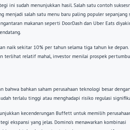
egi ini sudah menunjukkan hasil. Salah satu contoh sukses
ng menjadi salah satu menu baru paling populer sepanjang 
pengantaran makanan seperti DoorDash dan Uber Eats diyaki
endatang.
n naik sekitar 10% per tahun selama tiga tahun ke depan.
an terlihat relatif mahal, investor menilai prospek pertumb
kan bahwa bahkan saham perusahaan teknologi besar denga
sudah terlalu tinggi atau menghadapi risiko regulasi signifik
menunjukkan kecenderungan Buffett untuk memilih perusahaa
ategi ekspansi yang jelas. Domino’s menawarkan kombinasi