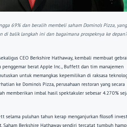
ngga 69% dan beralih membeli saham Domino’s Pizza, yang
 di balik langkah ini dan bagaimana prospeknya ke depan
s sekaligus CEO Berkshire Hathaway, kembali membuat gebra
tu penggemar berat Apple Inc., Buffett dan tim manajemen
utuskan untuk memangkas kepemilikan di raksasa teknolog
rhatian ke Domino’s Pizza, perusahaan restoran yang secara
ah memberikan imbal hasil spektakuler sebesar 4.270% sej
tt selama puluhan tahun kerap menganjurkan filosofi invest
at. Saham Berkshire Hathaway sendiri tercatat tumbuh hamp