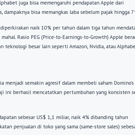
Alphabet juga bisa memengaruhi pendapatan Apple dari
es, dampaknya bisa memangkas laba sebelum pajak hingga 7
a diperkirakan naik 10% per tahun dalam tiga tahun mendat
u mahal. Rasio PEG (Price-to-Earnings-to-Growth) Apple bera
n teknologi besar lain seperti Amazon, Nvidia, atau Alphab
ia menjadi semakin agresif dalam membeli saham Domino’s 
 saji ini berhasil mencatatkan pertumbuhan yang konsisten 
apatan sebesar US$ 1,1 miliar, naik 4% dibanding tahun
atan penjualan di toko yang sama (same-store sales) sebes