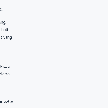
%.
ang,
da di
et yang
Pizza
selama
ar 3,4%