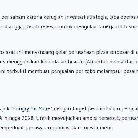
er saham karena kerugian investasi strategis, laba operasi
 dianggap lebih relevan untuk mengukur kinerja riil bisnis
’s saat ini menyandang gelar perusahaan pizza terbesar di d
no’s menggunakan kecerdasan buatan (AI) untuk memantau k
 ini terbukti membuat penjualan per toko melampaui pesai
ajuk “
Hungry for More
”, dengan target pertumbuhan penjua
8% hingga 2028. Untuk mewujudkan ambisi tersebut, perusa
memperkuat penawaran promosi dan inovasi menu.