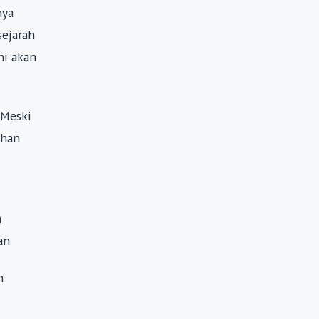
nya
sejarah
ni akan
 Meski
uhan
n
an.
n