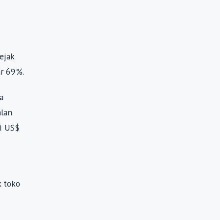
ejak
ar 69%.
a
alan
i US$
k toko