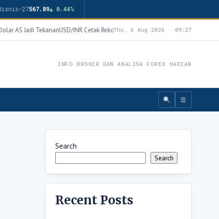
Bisnis-27
567.89
▲ 0.44%
ar AS Jadi Tekanan
USD/INR Cetak Rekor Baru 92,58, Rupee Tertekan Lonjakan Ha
Thu, 6 Aug 2026 · 09:27
INFO BROKER DAN ANALISA FOREX HARIAN
☰
Search
Search
Recent Posts