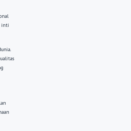
onal
 inti
unia.
ualitas
ng
lan
haan