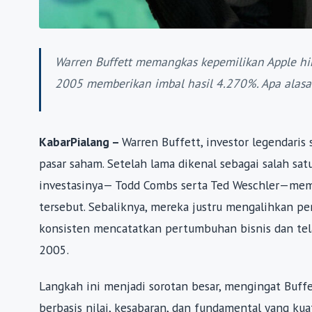
Warren Buffett memangkas kepemilikan Apple hi
2005 memberikan imbal hasil 4.270%. Apa alasan
KabarPialang –
Warren Buffett, investor legendari
pasar saham. Setelah lama dikenal sebagai salah sa
investasinya— Todd Combs serta Ted Weschler—mem
tersebut. Sebaliknya, mereka justru mengalihkan pe
konsisten mencatatkan pertumbuhan bisnis dan tel
2005.
Langkah ini menjadi sorotan besar, mengingat Buffe
berbasis nilai, kesabaran, dan fundamental yang ku