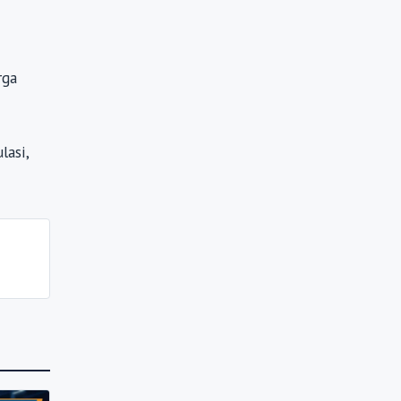
rga
lasi,