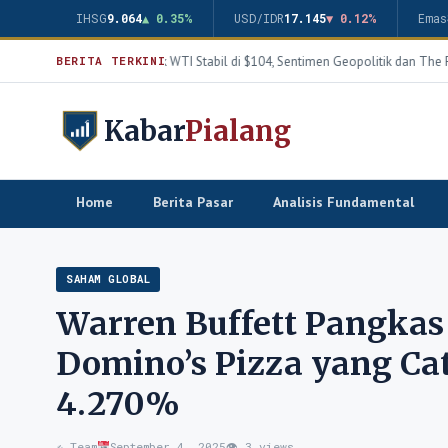
IHSG
9.064
▲ 0.35%
USD/IDR
17.145
▼ 0.12%
Emas
Harga Minyak WTI Stabil di $104, Sentimen Geopolitik dan The Fe
BERITA TERKINI
Kabar
Pialang
Home
Berita Pasar
Analisis Fundamental
SAHAM GLOBAL
Warren Buffett Pangkas
Domino’s Pizza yang Cat
4.270%
✍️ Team
September 4, 2025
👁 3 views