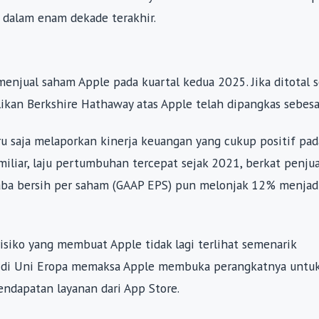
 dalam enam dekade terakhir.
enjual saham Apple pada kuartal kedua 2025. Jika ditotal s
likan Berkshire Hathaway atas Apple telah dipangkas sebes
ru saja melaporkan kinerja keuangan yang cukup positif pad
iliar, laju pertumbuhan tercepat sejak 2021, berkat penju
Laba bersih per saham (GAAP EPS) pun melonjak 12% menjad
risiko yang membuat Apple tidak lagi terlihat semenarik
A) di Uni Eropa memaksa Apple membuka perangkatnya untu
endapatan layanan dari App Store.