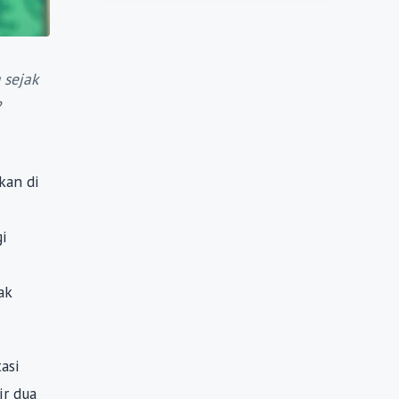
 sejak
?
kan di
i
ak
asi
ir dua