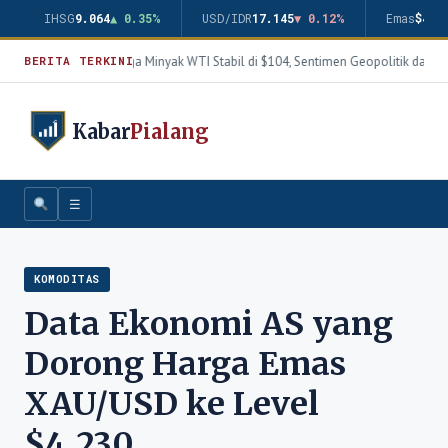
IHSG
9.064
▲ 0.35%
USD/IDR
17.145
▼ 0.12%
Emas
$4.3
Harga Minyak WTI Stabil di $104, Sentimen Geopolitik dan T
BERITA TERKINI
Kabar
Pialang
☰
KOMODITAS
Data Ekonomi AS yang
Dorong Harga Emas
XAU/USD ke Level
$4.230