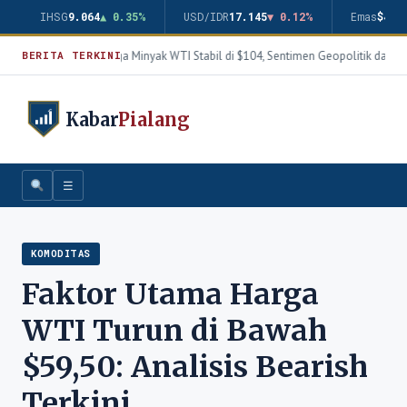
IHSG
9.064
▲ 0.35%
USD/IDR
17.145
▼ 0.12%
Emas
$4.3
Harga Minyak WTI Stabil di $104, Sentimen Geopolitik dan T
BERITA TERKINI
Kabar
Pialang
☰
KOMODITAS
Faktor Utama Harga
WTI Turun di Bawah
$59,50: Analisis Bearish
Terkini