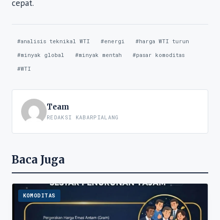
cepat.
#analisis teknikal WTI
#energi
#harga WTI turun
#minyak global
#minyak mentah
#pasar komoditas
#WTI
Team
REDAKSI KABARPIALANG
Baca Juga
KOMODITAS