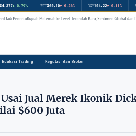
$4.377
▲ 0.79%
WTI
$60.10
▼ 0.26%
DXY
104.22
▼ 0.11%
d Jadi Penentu
Rupiah Melemah ke Level Terendah Baru, Sentimen Global dan Do
Edukasi Trading
Regulasi dan Broker
Usai Jual Merek Ikonik Dick
ilai $600 Juta