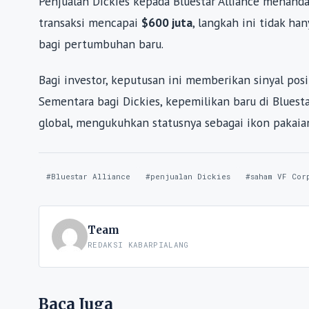
Penjualan Dickies kepada Bluestar Alliance menand
transaksi mencapai
$600 juta
, langkah ini tidak h
bagi pertumbuhan baru.
Bagi investor, keputusan ini memberikan sinyal pos
Sementara bagi Dickies, kepemilikan baru di Blues
global, mengukuhkan statusnya sebagai ikon pakaian 
#Bluestar Alliance
#penjualan Dickies
#saham VF Cor
Team
REDAKSI KABARPIALANG
Baca Juga