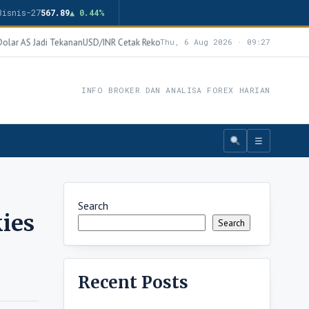
Bisnis-27
567.89
▲ 0.44%
lar AS Jadi Tekanan
USD/INR Cetak Rekor Baru 92,58, Rupee Tertekan Lonjakan H
Thu, 6 Aug 2026 · 09:27
INFO BROKER DAN ANALISA FOREX HARIAN
☰
Search
ies
Search
Recent Posts