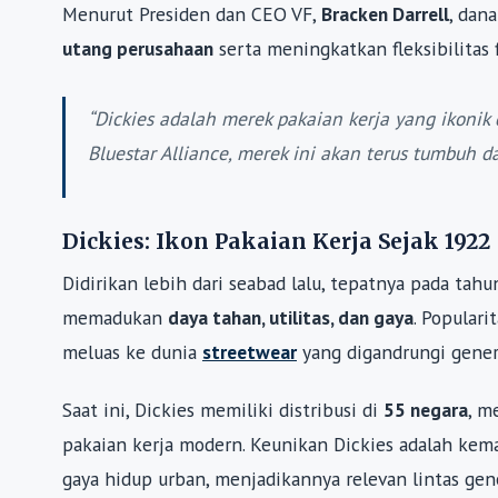
Menurut Presiden dan CEO VF,
Bracken Darrell
, dan
utang perusahaan
serta meningkatkan fleksibilitas 
“Dickies adalah merek pakaian kerja yang ikoni
Bluestar Alliance, merek ini akan terus tumbuh d
Dickies: Ikon Pakaian Kerja Sejak 1922
Didirikan lebih dari seabad lalu, tepatnya pada tah
memadukan
daya tahan, utilitas, dan gaya
. Populari
meluas ke dunia
streetwear
yang digandrungi genera
Saat ini, Dickies memiliki distribusi di
55 negara
, m
pakaian kerja modern. Keunikan Dickies adalah ke
gaya hidup urban, menjadikannya relevan lintas gene