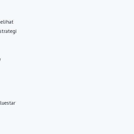
elihat
strategi
n
luestar