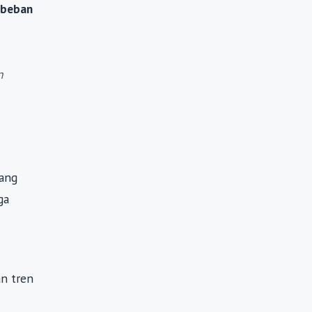
 beban
n
yang
ga
n tren