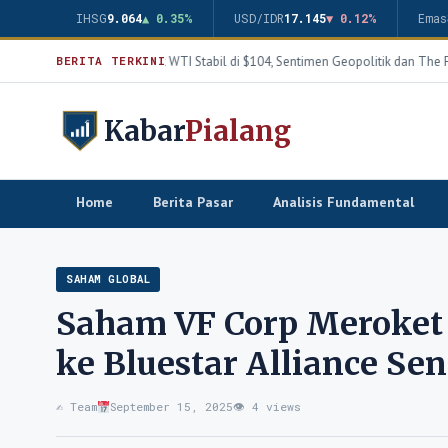
IHSG
9.064
▲ 0.35%
USD/IDR
17.145
▼ 0.12%
Emas
Harga Minyak WTI Stabil di $104, Sentimen Geopolitik dan The Fe
BERITA TERKINI
Kabar
Pialang
Home
Berita Pasar
Analisis Fundamental
SAHAM GLOBAL
Saham VF Corp Meroket 
ke Bluestar Alliance Sen
✍️ Team
September 15, 2025
👁 4 views