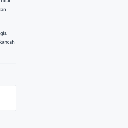
nilai
lan
gis.
 kancah