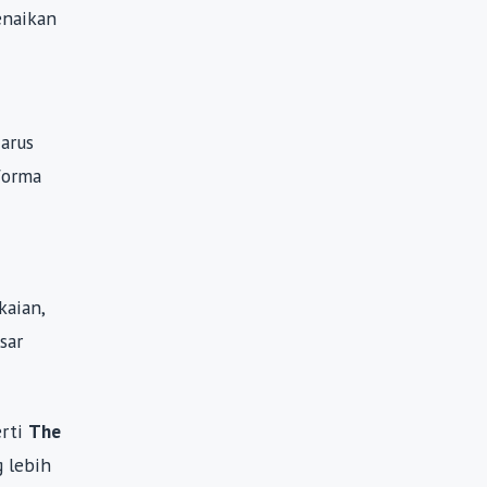
enaikan
arus
forma
kaian,
sar
erti
The
g lebih