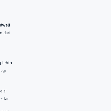
rdwell
n dari
g lebih
bagi
sisi
star.