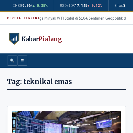
IHSG
9.064
▲ 0.35%
USD/IDR
17.145
▼ 0.12%
Emas
$4.3
Harga Minyak WTI Stabil di $104, Sentimen Geopolitik dan 
BERITA TERKINI
Kabar
Pialang
☰
Tag:
teknikal emas