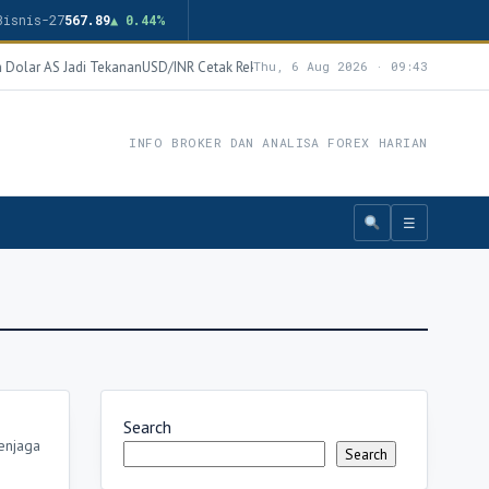
Bisnis-27
567.89
▲ 0.44%
 Dolar AS Jadi Tekanan
USD/INR Cetak Rekor Baru 92,58, Rupee Tertekan Lonjaka
Thu, 6 Aug 2026 · 09:43
INFO BROKER DAN ANALISA FOREX HARIAN
☰
Search
enjaga
Search