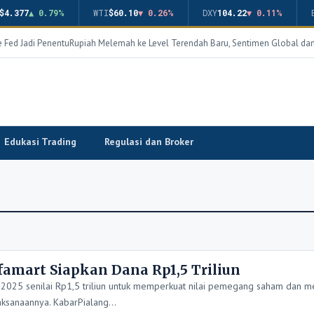
$4.377
▲ 0.79%
WTI
$60.10
▼ 0.26%
DXY
104.22
▼ 0.11%
 Fed Jadi Penentu
Rupiah Melemah ke Level Terendah Baru, Sentimen Global dan
Edukasi Trading
Regulasi dan Broker
amart Siapkan Dana Rp1,5 Triliun
25 senilai Rp1,5 triliun untuk memperkuat nilai pemegang saham dan m
elaksanaannya. KabarPialang…