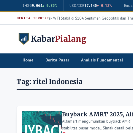
IHSG
9.064
▲ 0.35%
USD/IDR
17.145
▼ 0.12%
Emas
Harga Minyak WTI Stabil di $104, Sentimen Geopolitik dan The
BERITA TERKINI
Kabar
Pialang
Home
Berita Pasar
Analisis Fundamental
Tag:
ritel Indonesia
Buyback AMRT 2025, Alf
Alfamart mengumumkan buyback AMRT 20
stabilitas pasar modal. Simak detail p