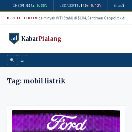
IHSG
9.064
▲ 0.35%
USD/IDR
17.145
▼ 0.12%
Emas
$4.3
Harga Minyak WTI Stabil di $104, Sentimen Geopolitik dan T
BERITA TERKINI
Kabar
Pialang
☰
Tag:
mobil listrik