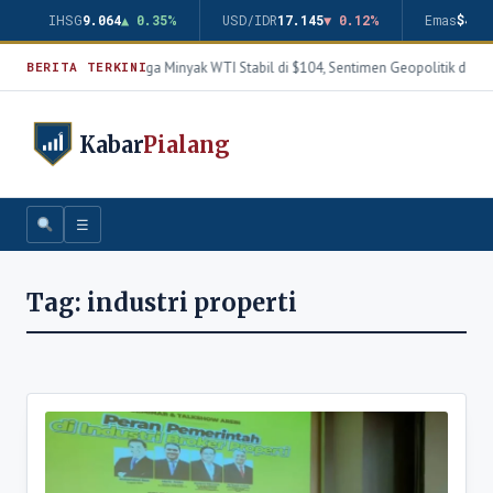
IHSG
9.064
▲ 0.35%
USD/IDR
17.145
▼ 0.12%
Emas
$4.3
Harga Minyak WTI Stabil di $104, Sentimen Geopolitik dan 
BERITA TERKINI
Kabar
Pialang
☰
Tag:
industri properti