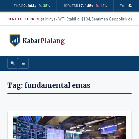
IHSG
9.064
▲ 0.35%
USD/IDR
17.145
▼ 0.12%
Emas
$4.3
Harga Minyak WTI Stabil di $104, Sentimen Geopolitik dan T
BERITA TERKINI
Kabar
Pialang
☰
Tag:
fundamental emas