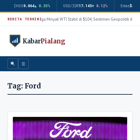
IHSG
9.064
▲ 0.35%
USD/IDR
17.145
▼ 0.12%
Emas
$4.3
Harga Minyak WTI Stabil di $104, Sentimen Geopolitik dan 
BERITA TERKINI
Kabar
Pialang
☰
Tag:
Ford