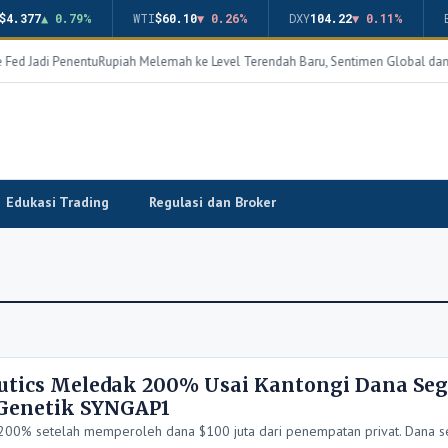
$4.377
▲ 0.79%
WTI
$60.10
▼ 0.26%
DXY
104.22
▼ 0.11%
 Fed Jadi Penentu
Rupiah Melemah ke Level Terendah Baru, Sentimen Global dan
Edukasi Trading
Regulasi dan Broker
tics Meledak 200% Usai Kantongi Dana Seg
 Genetik SYNGAP1
0% setelah memperoleh dana $100 juta dari penempatan privat. Dana se