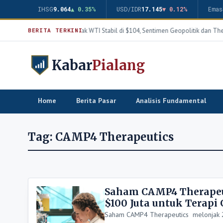
IHSG
9.064
▲ 0.35%
USD/IDR
17.145
▼ 0.12%
Emas
Harga Minyak WTI Stabil di $104, Sentimen Geopolitik dan The
BERITA TERKINI
Kabar
Pialang
Home
Berita Pasar
Analisis Fundamental
Tag:
CAMP4 Therapeutics
Saham CAMP4 Therapeu
$100 Juta untuk Terapi
Saham CAMP4 Therapeutics melonjak 20