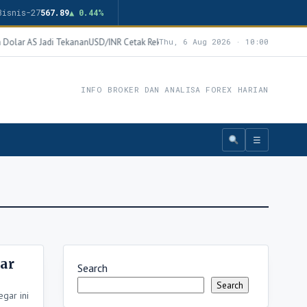
Bisnis-27
567.89
▲ 0.44%
 Dolar AS Jadi Tekanan
USD/INR Cetak Rekor Baru 92,58, Rupee Tertekan Lonjaka
Thu, 6 Aug 2026 · 10:00
INFO BROKER DAN ANALISA FOREX HARIAN
☰
ar
Search
Search
gar ini