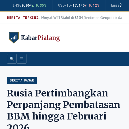
IHSG
9.064
▲ 0.35%
USD/IDR
17.145
▼ 0.12%
Emas
$4.3
Harga Minyak WTI Stabil di $104, Sentimen Geopolitik dan Th
BERITA TERKINI
Kabar
Pialang
☰
BERITA PASAR
Rusia Pertimbangkan
Perpanjang Pembatasan
BBM hingga Februari
2026