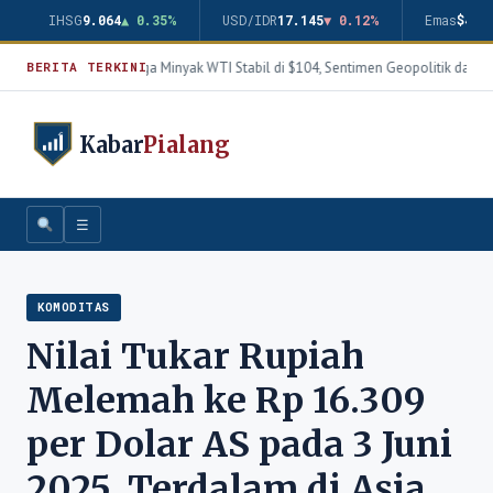
IHSG
9.064
▲ 0.35%
USD/IDR
17.145
▼ 0.12%
Emas
$4.3
Harga Minyak WTI Stabil di $104, Sentimen Geopolitik dan T
BERITA TERKINI
Kabar
Pialang
☰
KOMODITAS
Nilai Tukar Rupiah
Melemah ke Rp 16.309
per Dolar AS pada 3 Juni
2025, Terdalam di Asia