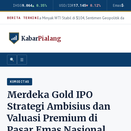
IHSG
9.064
▲ 0.35%
USD/IDR
17.145
▼ 0.12%
Emas
$4.3
Harga Minyak WTI Stabil di $104, Sentimen Geopolitik dan Th
BERITA TERKINI
Kabar
Pialang
☰
KOMODITAS
Merdeka Gold IPO
Strategi Ambisius dan
Valuasi Premium di
Pasar Emas Nasional