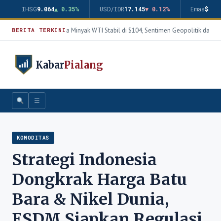
IHSG
9.064
▲ 0.35%
USD/IDR
17.145
▼ 0.12%
Emas
$4.3
Harga Minyak WTI Stabil di $104, Sentimen Geopolitik dan Th
BERITA TERKINI
Kabar
Pialang
☰
KOMODITAS
Strategi Indonesia
Dongkrak Harga Batu
Bara & Nikel Dunia,
ESDM Siapkan Regulasi