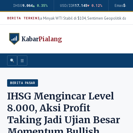
IHSG
9.064
▲ 0.35%
USD/IDR
17.145
▼ 0.12%
Emas
$4.3
Harga Minyak WTI Stabil di $104, Sentimen Geopolitik dan T
BERITA TERKINI
Kabar
Pialang
☰
BERITA PASAR
IHSG Mengincar Level
8.000, Aksi Profit
Taking Jadi Ujian Besar
Momentum Bullish