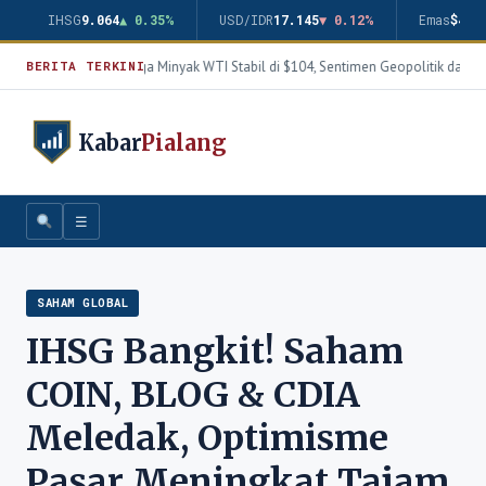
IHSG
9.064
▲ 0.35%
USD/IDR
17.145
▼ 0.12%
Emas
$4.3
Harga Minyak WTI Stabil di $104, Sentimen Geopolitik dan T
BERITA TERKINI
Kabar
Pialang
☰
SAHAM GLOBAL
IHSG Bangkit! Saham
COIN, BLOG & CDIA
Meledak, Optimisme
Pasar Meningkat Tajam