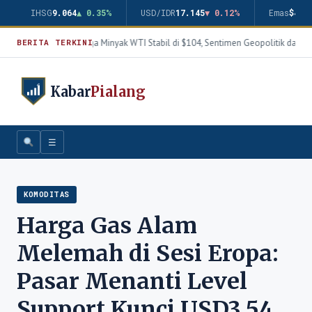
IHSG
9.064
▲ 0.35%
USD/IDR
17.145
▼ 0.12%
Emas
$4.3
Harga Minyak WTI Stabil di $104, Sentimen Geopolitik dan T
BERITA TERKINI
Kabar
Pialang
☰
KOMODITAS
Harga Gas Alam
Melemah di Sesi Eropa:
Pasar Menanti Level
Support Kunci USD3,54