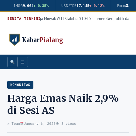
IHSG
9.064
▲ 0.35%
USD/IDR
17.145
▼ 0.12%
Emas
$4.3
Harga Minyak WTI Stabil di $104, Sentimen Geopolitik dan T
BERITA TERKINI
Kabar
Pialang
☰
KOMODITAS
Harga Emas Naik 2,9%
di Sesi AS
✍️ Team
January 6, 2026
👁 3 views