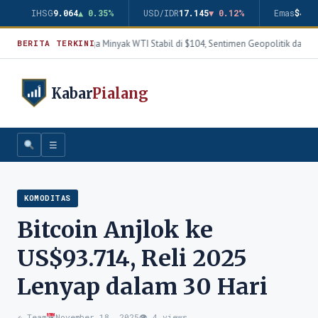
IHSG
9.064
▲ 0.35%
USD/IDR
17.145
▼ 0.12%
Emas
$4.3
Harga Minyak WTI Stabil di $104, Sentimen Geopolitik dan Th
BERITA TERKINI
Kabar
Pialang
☰
KOMODITAS
Bitcoin Anjlok ke
US$93.714, Reli 2025
Lenyap dalam 30 Hari
✍️ Team
November 18, 2025
👁 4 views