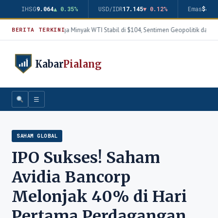
IHSG
9.064
▲ 0.35%
USD/IDR
17.145
▼ 0.12%
Emas
$4.3
Harga Minyak WTI Stabil di $104, Sentimen Geopolitik dan T
BERITA TERKINI
Kabar
Pialang
☰
SAHAM GLOBAL
IPO Sukses! Saham
Avidia Bancorp
Melonjak 40% di Hari
Pertama Perdagangan